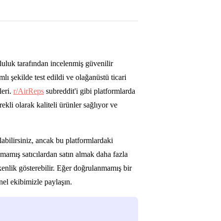
luluk tarafından incelenmiş güvenilir
lı şekilde test edildi ve olağanüstü ticari
leri.
r/AirReps
subreddit'i gibi platformlarda
li olarak kaliteli ürünler sağlıyor ve
labilirsiniz, ancak bu platformlardaki
mamış satıcılardan satın almak daha fazla
şkenlik gösterebilir. Eğer doğrulanmamış bir
nel ekibimizle paylaşın.