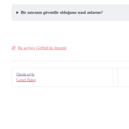
Bir satıcının güvenilir olduğunu nasıl anlarım?
Bu sayfayı GitHub'da düzenle
Pager
Önceki sayfa
Genel Bakış