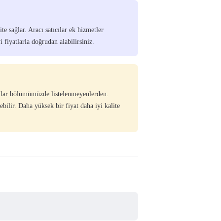
e sağlar. Aracı satıcılar ek hizmetler
i fiyatlarla doğrudan alabilirsiniz.
tıcılar bölümümüzde listelenmeyenlerden.
ebilir. Daha yüksek bir fiyat daha iyi kalite