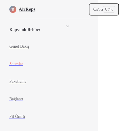
Skip to content
AirReps
Ara
Ctrl
K
Sidebar Navigation
Kapsamlı Rehber
Genel Bakış
Satıcılar
Paketleme
Bağlantı
Pil Ömrü