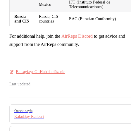
IFT (Instituto Federal de
Mexico
Telecomunicaciones)
Russia
Russia, CIS
EAC (Eurasian Conformity)
and CIS
countries
For additional help, join the
AirReps Discord
to get advice and
support from the AirReps community.
Bu sayfayı GitHub'da düzenle
Last updated:
Pager
Önceki sayfa
KakoBuy Rehberi