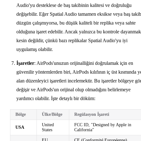
Audio'yu desteklese de baş takibinin kalitesi ve doğruluğu
değişebilir. Eğer Spatial Audio tamamen eksikse veya baş takib
düzgün çalışmıyorsa, bu düşük kaliteli bir replika veya sahte
olduğuna işaret edebilir. Ancak yalnızca bu kontrole dayanmak
kesin değildir, çünkü bazı replikalar Spatial Audio'yu iyi
uygulamış olabilir.
İşaretler
: AirPods'unuzun orijinalliğini doğrulamak için en
güvenilir yöntemlerden biri, AirPods kılıfının iç üst kısmında y
alan düzenleyici işaretleri incelemektir. Bu işaretler bölgeye gö
değişir ve AirPods'un orijinal olup olmadığını belirlemeye
yardımcı olabilir. İşte detaylı bir döküm:
Bölge
Ülke/Bölge
Regülasyon İşareti
United
FCC ID, "Designed by Apple in
USA
States
California"
EU
CE (Conformité Européenne),