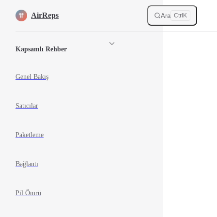
Skip to content
AirReps
Ara
Ctrl
K
Sidebar Navigation
Kapsamlı Rehber
Genel Bakış
Satıcılar
Paketleme
Bağlantı
Pil Ömrü