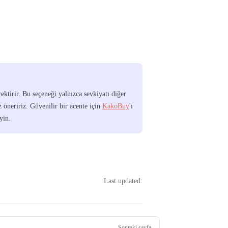
ektirir. Bu seçeneği yalnızca sevkiyatı diğer
z öneririz. Güvenilir bir acente için
KakoBuy
'ı
yin.
Last updated:
Sonraki sayfa