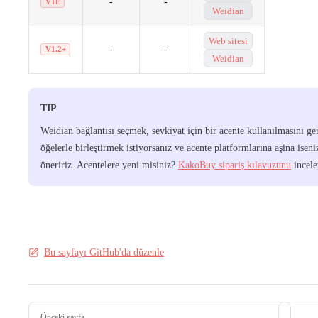
-
-
V1E
Weidian
Web sitesi
-
-
V1.2+
Weidian
TIP
Weidian bağlantısı seçmek, sevkiyat için bir acente kullanılmasını ger
öğelerle birleştirmek istiyorsanız ve acente platformlarına aşina iseni
öneririz. Acentelere yeni misiniz?
KakoBuy sipariş kılavuzunu
incele
Bu sayfayı GitHub'da düzenle
Pager
Önceki sayfa